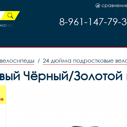
сравнени
8-961-147-79-
ах спорт AZ-049-A, код 40403
 велосипеды
24 дюйма подростковые вел
/
овый Чёрный/Золотой
ия