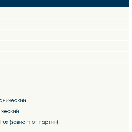
ханический
ический
ltus (зависит от партии)