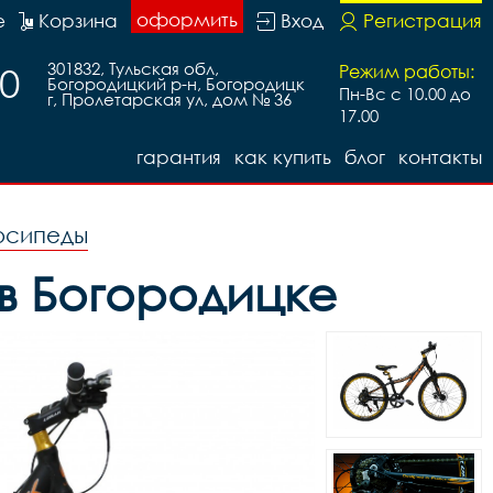
оформить
е
Корзина
Вход
Регистрация
301832, Тульская обл,
30
Режим работы:
Богородицкий р-н, Богородицк
Пн-Вс с 10.00 до
г, Пролетарская ул, дом № 36
17.00
гарантия
как купить
блог
контакты
осипеды
 в Богородицке