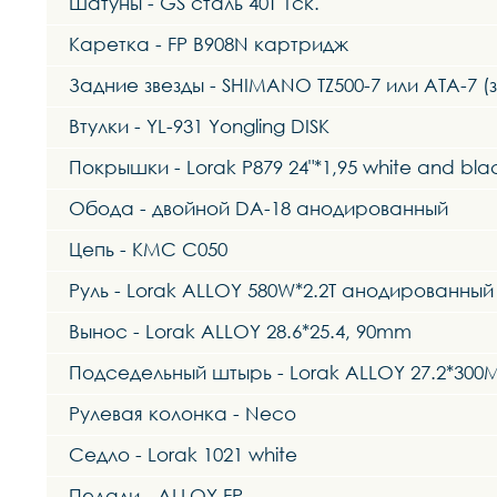
Шатуны - GS сталь 40T 1ск.
Каретка - FP B908N картридж
Задние звезды - SHIMANO TZ500-7 или ATA-7 (
Втулки - YL-931 Yongling DISK
Покрышки - Lorak P879 24"*1,95 white and bl
Обода - двойной DA-18 анодированный
Цепь - KMC C050
Руль - Lorak ALLOY 580W*2.2T анодированный
Вынос - Lorak ALLOY 28.6*25.4, 90mm
Подседельный штырь - Lorak ALLOY 27.2*30
Рулевая колонка - Neco
Седло - Lorak 1021 white
Педали - ALLOY FP