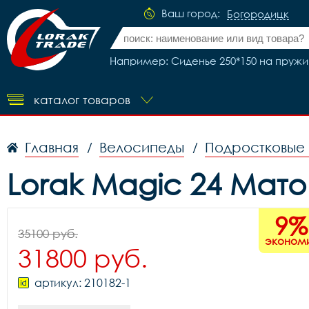
Ваш город:
Богородицк
Например: Сиденье 250*150 на пружин
каталог товаров
Главная
Велосипеды
Подростковые
/
/
Lorak Magic 24 Мат
9%
35100 руб.
эконом
31800 руб.
артикул: 210182-1