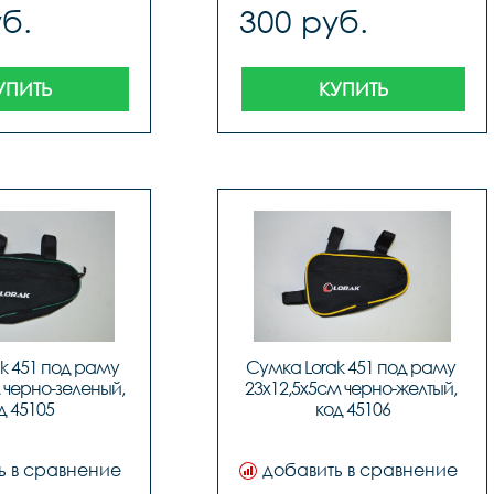
б.
300 руб.
УПИТЬ
КУПИТЬ
k 451 под раму 
Сумка Lorak 451 под раму 
 черно-зеленый, 
23х12,5х5см черно-желтый, 
д 45105
код 45106
ь в сравнение
добавить в сравнение