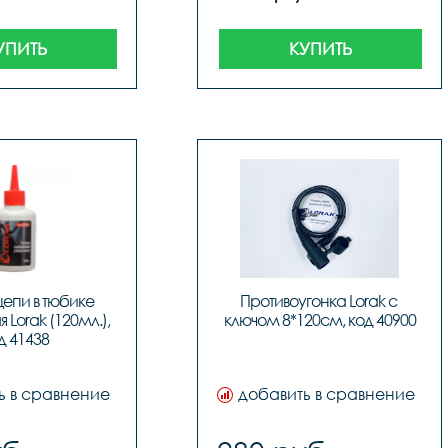
УПИТЬ
КУПИТЬ
епи в тюбике 
Противоугонка Lorak с 
Lorak (120мл.), 
ключом 8*120см, код 40900
д 41438
ь в сравнение
добавить в сравнение