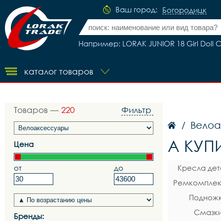
Ваш город:
Богородицк
Например: LORAK JUNIOR 18 Girl Doll 
каталог товаров
Товаров —
220
Фильтр
Вело
/
A КУП
Цена
от
до
Кресла дет
Ремкомплек
Подножк
Смазки
Бренды: