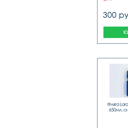
300 ру
К
Фляга Lora
650мл. си