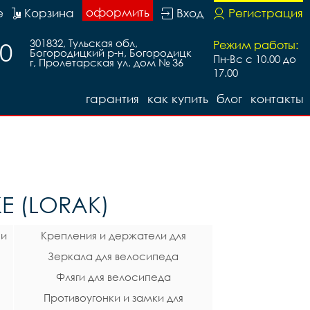
оформить
е
Корзина
Вход
Регистрация
301832, Тульская обл,
30
Режим работы:
Богородицкий р-н, Богородицк
Пн-Вс с 10.00 до
г, Пролетарская ул, дом № 36
17.00
гарантия
как купить
блог
контакты
Е (LORAK)
 и
Крепления и держатели для
Зеркала для велосипеда
телефона на велосипед
Фляги для велосипеда
Противоугонки и замки для