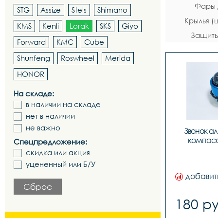
Фары 
STG
Assize
Stels
Shimano
Крылья (
KMS
Kenli
Lorak
SKS
Giyo
Защиты
Forward
KMC
Cube
Shunfeng
Roswheel
Merida
HONOR
На складе:
в наличии на складе
нет в наличии
не важно
Звонок а
компасо
Спецпредложение:
скидка или акция
уцененный или Б/У
добавит
Сброс
180 ру