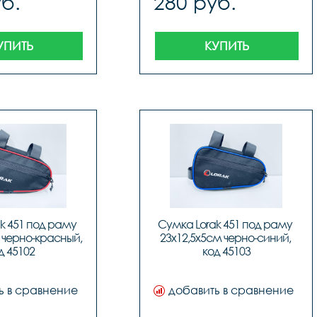
б.
280 руб.
УПИТЬ
КУПИТЬ
k 451 под раму 
Сумка Lorak 451 под раму 
 черно-красный, 
23х12,5х5см черно-синий, 
д 45102
код 45103
ь в сравнение
добавить в сравнение