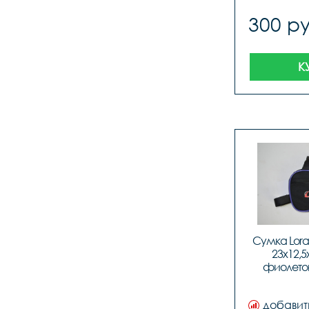
300 ру
К
Сумка Lora
23х12,5
фиолетов
добавит