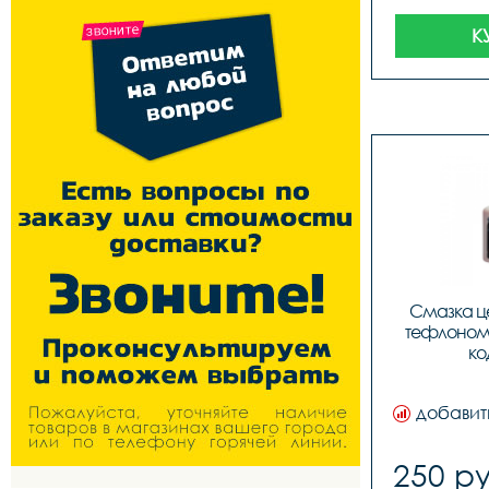
К
Смазка це
тефлоном L
ко
добавит
250 ру