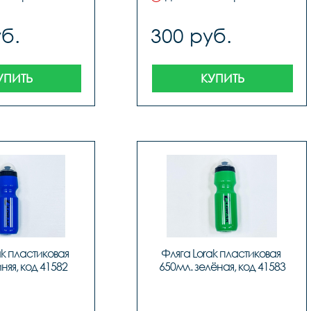
б.
300 руб.
УПИТЬ
КУПИТЬ
k пластиковая 
Фляга Lorak пластиковая 
няя, код 41582
650мл. зелёная, код 41583