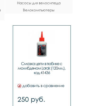
Насосы для велосипеда
велосипеда
а
Велокомпьютеры
Смазка цепи в тюбике с 
молибденом Lorak (120мл.), 
код 41436
добавить в сравнение
250 руб.