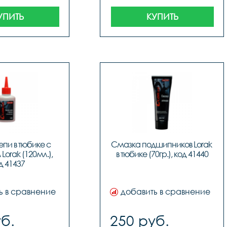
УПИТЬ
КУПИТЬ
пи в тюбике с 
Смазка подшипников Lorak 
orak (120мл.), 
в тюбике (70гр.), код 41440
д 41437
ь в сравнение
добавить в сравнение
б.
250 руб.