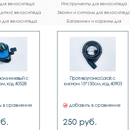
для велосипеда
Инструменты для велосипеда
щитки) велосипеда
Звонки и сигналы для велосипед
 для велосипеда
Багажники и корзины для
велосипеда
люминиевый с 
Противоугонка Lorak с 
м, код 40528
ключом 15*150см, код 40903
ь в сравнение
добавить в сравнение
б.
250 руб.