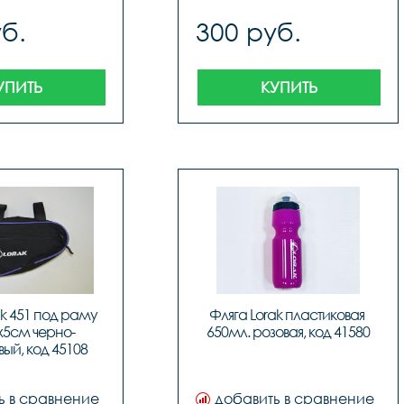
б.
300 руб.
УПИТЬ
КУПИТЬ
k 451 под раму 
Фляга Lorak пластиковая 
х5см черно-
650мл. розовая, код 41580
ый, код 45108
ь в сравнение
добавить в сравнение