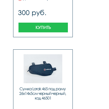
300 руб.
КУПИТЬ
Сумка Lorak 465 под раму 
26х14х5см черный-черный, 
код 46501