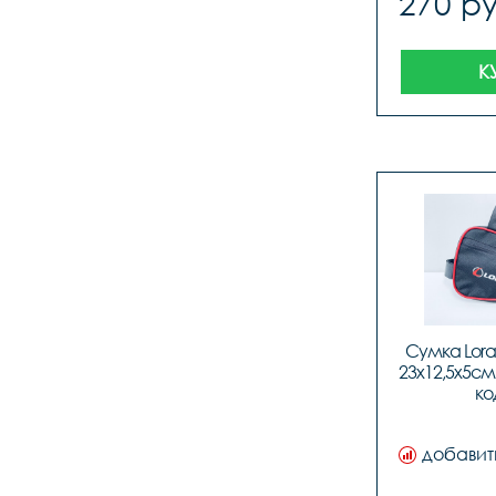
270 ру
К
Сумка Lora
23х12,5х5см
ко
добавит