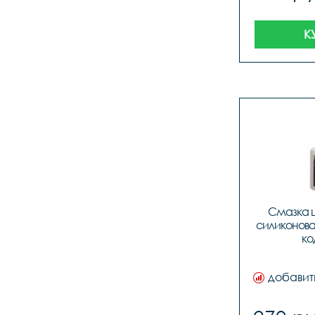
К
Смазка ц
силиконовая 
ко
добавит