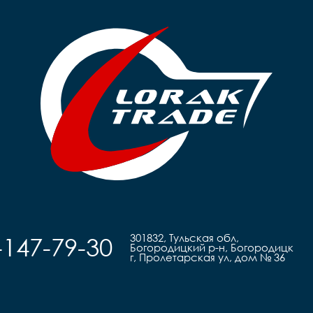
301832, Тульская обл,
-147-79-30
Богородицкий р-н, Богородицк
г, Пролетарская ул, дом № 36