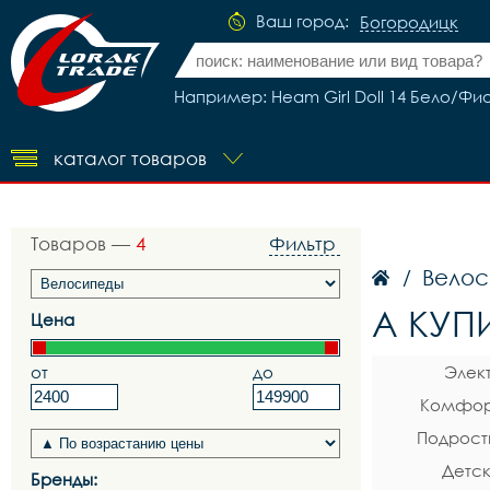
Ваш город:
Богородицк
Например: Heam Girl Doll 14 Бело/Фи
каталог товаров
Товаров —
4
Фильтр
Велос
/
A КУП
Цена
от
до
Элек
Комфор
Подрост
Детск
Бренды: