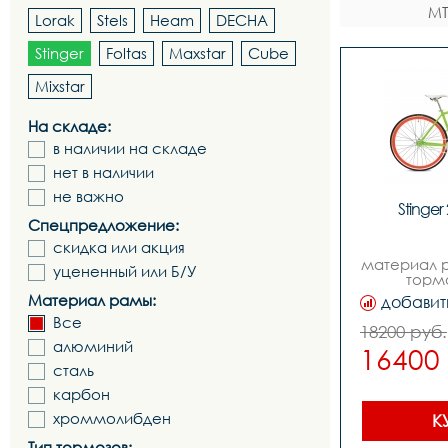
MT
Lorak
Stels
Heam
DECHA
Stinger
Foltas
Maxstar
Cube
Mixstar
На складе:
в наличии на складе
нет в наличии
не важно
Stinger
Спецпредложение:
скидка или акция
материал р
уцененный или Б/У
тормо
ободной,ди
Материал рамы:
добавит
28,количест
Все
1,вилка - s
18200 руб.
жесткая
алюминий
16400
картридж
пром. п
сталь
задняя flip
карбон
передни
brake radi
хроммолибден
К
kenda
Тип тормозов: