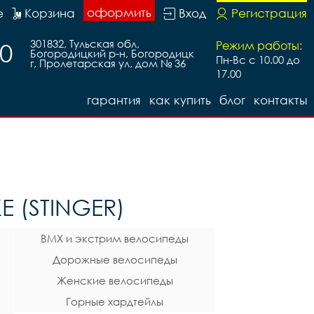
оформить
е
Корзина
Вход
Регистрация
301832, Тульская обл,
30
Режим работы:
Богородицкий р-н, Богородицк
Пн-Вс с 10.00 до
г, Пролетарская ул, дом № 36
17.00
гарантия
как купить
блог
контакты
 (STINGER)
BMX и экстрим велосипеды
Дорожные велосипеды
Женские велосипеды
Горные хардтейлы