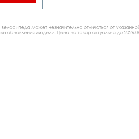
крышки- zaxis 
cruiser 
1quot,обода- 
иниевые 
редняя втулка- 
 велосипеда может незначительно отличаться от указанно
задняя втулка- 
ь,количество 
ли обновления модели. Цена на товар актуальна до 2026.08
1,тип тормоза- 
,передний 
оз- stg, 
адний тормоз- 
ожной