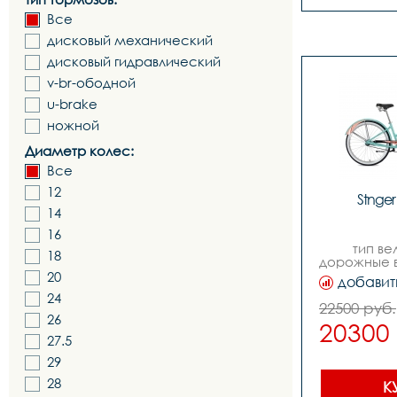
Все
дисковый механический
дисковый гидравлический
v-br-ободной
u-brake
ножной
Диаметр колес:
Все
12
Stnger 
14
16
тип ве
18
дорожные в
вело
20
добавит
круиз
24
женский
22500 руб.
cruser,ма
26
20300
алюминий,т
27.5
br-обод
колес:
29
жесткая,н
вилки- sting
28
К
картр