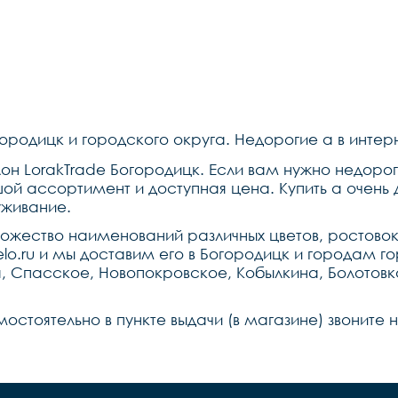
городицк и городского округа. Недорогие a в интер
н LorakTrade Богородицк. Если вам нужно недорого
й ассортимент и доступная цена. Купить a очень 
уживание.
ножество наименований различных цветов, ростово
elo.ru и мы доставим его в Богородицк и городам го
 Спасское, Новопокровское, Кобылкина, Болотовка
мостоятельно в пункте выдачи (в магазине) звоните