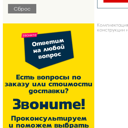
квадрат,по
902 
Сброс
26quotx2.
алюм
двойные,пе
Комплектация
stg, сталь,
stg, стал
конструкции и
скоростей- 
ободной
торм
алюминий,з
н