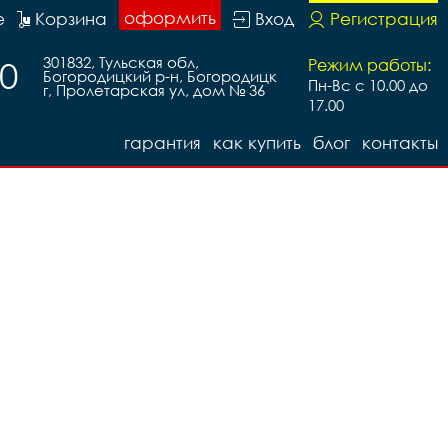
оформить
е
Корзина
Вход
Регистрация
301832, Тульская обл,
30
Режим работы:
Богородицкий р-н, Богородицк
Пн-Вс с 10.00 до
г, Пролетарская ул, дом № 36
17.00
гарантия
как купить
блог
контакты