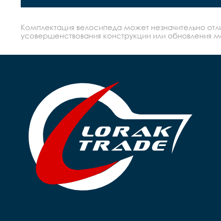
Комплектация велосипеда может незначительно отлич
усовершенствования конструкции или обновления моде