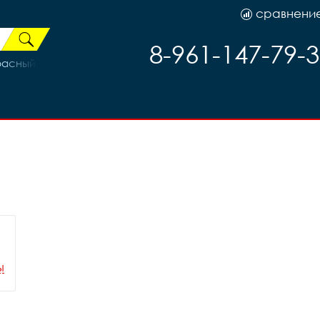
сравнени
8-961-147-79-
асный/Серый 20р (на рост 175-185)
ы