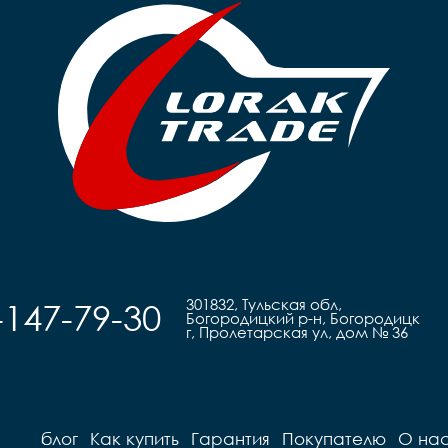
301832, Тульская обл,
-147-79-30
Богородицкий р-н, Богородицк
г, Пролетарская ул, дом № 36
блог
Как купить
Гарантия
Покупателю
О на