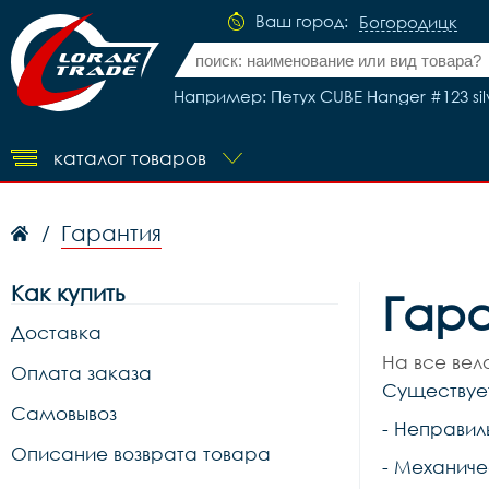
Ваш город:
Богородицк
Например: Петух CUBE Hanger #123 sil
каталог товаров
Гарантия
/
Как купить
Гара
Доставка
На все вел
Оплата заказа
Существует
Самовывоз
- Неправил
Описание возврата товара
- Механиче