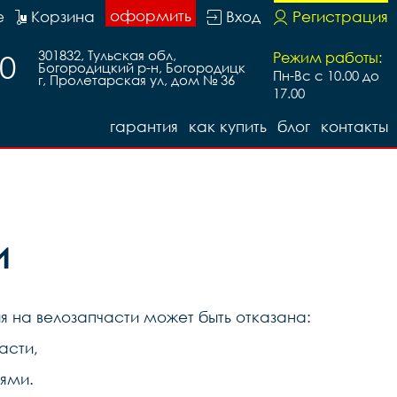
оформить
е
Корзина
Вход
Регистрация
301832, Тульская обл,
30
Режим работы:
Богородицкий р-н, Богородицк
Пн-Вс с 10.00 до
г, Пролетарская ул, дом № 36
17.00
гарантия
как купить
блог
контакты
и
я на велозапчасти может быть отказана:
асти,
ями.